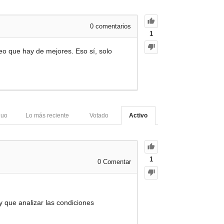
0
comentarios
1
eo que hay de mejores. Eso sí, solo
guo
Lo más reciente
Votado
Activo
1
0
Comentar
y que analizar las condiciones