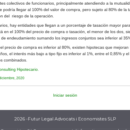
es colectivos de funcionarios, principalmente atendiendo a la mutualid
se podría llegar al 100% del valor de compra, pero sujeto al 80% de la t
n del riesgo de la operación.
rios, hay entidades que llegan a un porcentaje de tasación mayor para 
está en el 100% del precio de compra o tasación, el menor de los dos, 
tio de endeudamiento sumando los ingresos conjuntos sea inferior al 35
e el precio de compra es inferior al 80%, existen hipotecas que mejoran 
s, el interés más bajo a tipo fijo es inferior al 1%, entre el 0,85% y el
os combinados.
onsulting Hipotecario.
diciembre, 2020
Iniciar sesión
2026 -Futur Legal Advocats i Economistes SLP