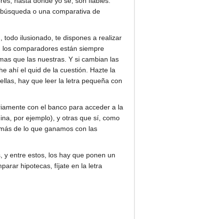
es, hasta donde yo sé, son fiables:
na búsqueda o una comparativa de
todo ilusionado, te dispones a realizar
an los comparadores están siempre
as que las nuestras. Y si cambian las
e ahí el quid de la cuestión. Hazte la
ellas, hay que leer la letra pequeña con
oriamente con el banco para acceder a la
na, por ejemplo), y otras que sí, como
s más de lo que ganamos con las
, y entre estos, los hay que ponen un
rar hipotecas, fíjate en la letra