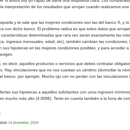
er si ahora soy yo capaz de darte una respuesta clara. Los comparador
s la interpretación de los resultados que arrojan cuando realizamos u
ueda y te sale que las mejores condiciones son las del banco X, y tú , 
teca con dicho banco. El problema radica es que estos datos que arroj
características determinadas que rara vez serán exactamente las mism
eca, ingresos mensuales, edad, etc), también cambian las condiciones, h
n sus hipotecas en las mejores condiciones posibles, y para acceder a 
 exigen.
s, es decir, aquellos productos o servicios que debes contratar obligat
s. Hay vinculaciones que no nos cuestan un céntimo (domiciliar la nómi
 el banco, por ejemplo. Mucho ojo con no perder con las vinculacione
ertan sus hipotecas a aquellos solicitantes con unos ingresos mínimos
nen mucho más alto (4.000€). Tenlo en cuenta también a la hora de compa
!
blish
14 diciembre, 2020