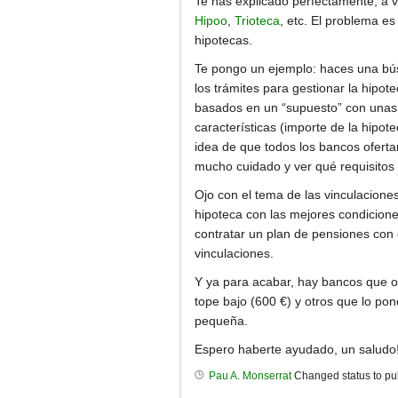
Te has explicado perfectamente, a v
Hipoo
,
Trioteca
, etc. El problema e
hipotecas.
Te pongo un ejemplo: haces una búsq
los trámites para gestionar la hipo
basados en un “supuesto” con unas 
características (importe de la hipot
idea de que todos los bancos oferta
mucho cuidado y ver qué requisitos
Ojo con el tema de las vinculacione
hipoteca con las mejores condicione
contratar un plan de pensiones con
vinculaciones.
Y ya para acabar, hay bancos que of
tope bajo (600 €) y otros que lo po
pequeña.
Espero haberte ayudado, un saludo
Pau A. Monserrat
Changed status to pu