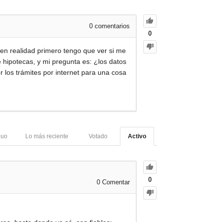
0
comentarios
0
n realidad primero tengo que ver si me
 hipotecas, y mi pregunta es: ¿los datos
 los trámites por internet para una cosa
guo
Lo más reciente
Votado
Activo
0
0
Comentar