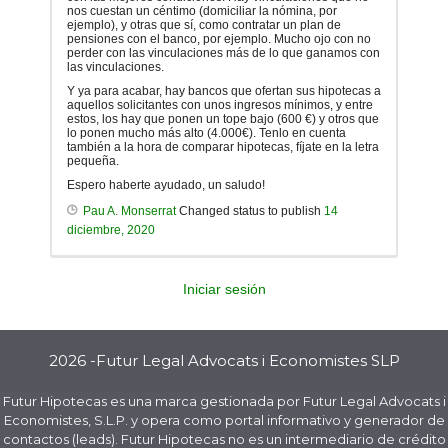
nos cuestan un céntimo (domiciliar la nómina, por
ejemplo), y otras que sí, como contratar un plan de
pensiones con el banco, por ejemplo. Mucho ojo con no
perder con las vinculaciones más de lo que ganamos con
las vinculaciones.
Y ya para acabar, hay bancos que ofertan sus hipotecas a
aquellos solicitantes con unos ingresos mínimos, y entre
estos, los hay que ponen un tope bajo (600 €) y otros que
lo ponen mucho más alto (4.000€). Tenlo en cuenta
también a la hora de comparar hipotecas, fíjate en la letra
pequeña.
Espero haberte ayudado, un saludo!
Pau A. Monserrat
Changed status to publish
14
diciembre, 2020
Iniciar sesión
2026 -Futur Legal Advocats i Economistes SLP
Futur Hipotecas es una marca gestionada por Futur Legal Advocats i
Economistes, S.L.P. y opera como portal informativo y generador de
contactos (leads). Futur Hipotecas no es un intermediario de crédito