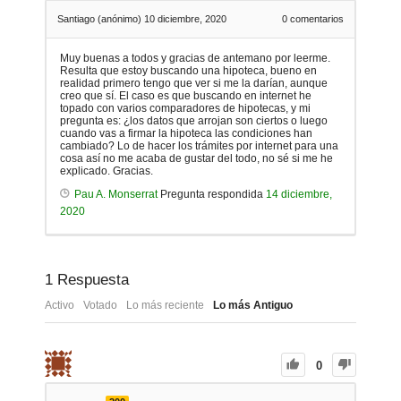
Santiago (anónimo)
10 diciembre, 2020
0
comentarios
Muy buenas a todos y gracias de antemano por leerme.
Resulta que estoy buscando una hipoteca, bueno en
realidad primero tengo que ver si me la darían, aunque
creo que sí. El caso es que buscando en internet he
topado con varios comparadores de hipotecas, y mi
pregunta es: ¿los datos que arrojan son ciertos o luego
cuando vas a firmar la hipoteca las condiciones han
cambiado? Lo de hacer los trámites por internet para una
cosa así no me acaba de gustar del todo, no sé si me he
explicado. Gracias.
Pau A. Monserrat
Pregunta respondida
14 diciembre,
2020
1
Respuesta
Activo
Votado
Lo más reciente
Lo más Antiguo
0