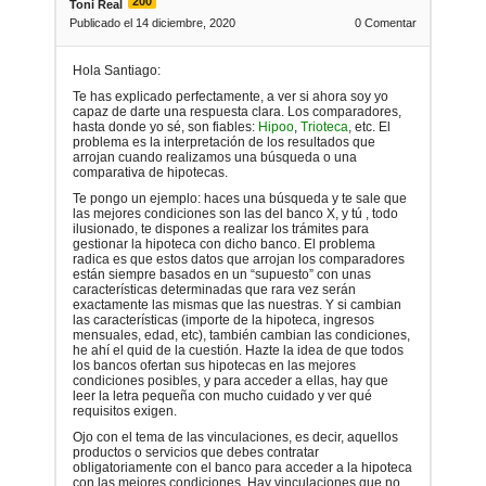
200
Toni Real
Publicado el 14 diciembre, 2020
0
Comentar
Hola Santiago:
Te has explicado perfectamente, a ver si ahora soy yo
capaz de darte una respuesta clara. Los comparadores,
hasta donde yo sé, son fiables:
Hipoo
,
Trioteca
, etc. El
problema es la interpretación de los resultados que
arrojan cuando realizamos una búsqueda o una
comparativa de hipotecas.
Te pongo un ejemplo: haces una búsqueda y te sale que
las mejores condiciones son las del banco X, y tú , todo
ilusionado, te dispones a realizar los trámites para
gestionar la hipoteca con dicho banco. El problema
radica es que estos datos que arrojan los comparadores
están siempre basados en un “supuesto” con unas
características determinadas que rara vez serán
exactamente las mismas que las nuestras. Y si cambian
las características (importe de la hipoteca, ingresos
mensuales, edad, etc), también cambian las condiciones,
he ahí el quid de la cuestión. Hazte la idea de que todos
los bancos ofertan sus hipotecas en las mejores
condiciones posibles, y para acceder a ellas, hay que
leer la letra pequeña con mucho cuidado y ver qué
requisitos exigen.
Ojo con el tema de las vinculaciones, es decir, aquellos
productos o servicios que debes contratar
obligatoriamente con el banco para acceder a la hipoteca
con las mejores condiciones. Hay vinculaciones que no