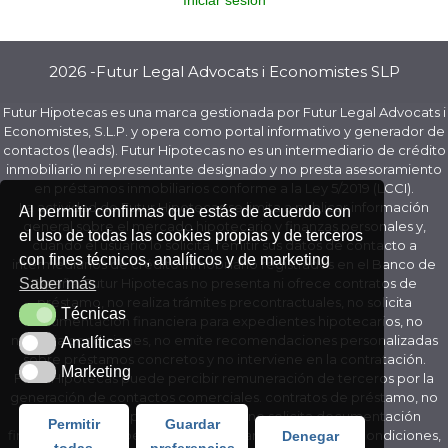
Iniciar sesión
2026 -Futur Legal Advocats i Economistes SLP
Futur Hipotecas es una marca gestionada por Futur Legal Advocats i
Economistes, S.L.P. y opera como portal informativo y generador de
contactos (leads). Futur Hipotecas no es un intermediario de crédito
inmobiliario ni representante designado y no presta asesoramiento
en préstamos inmobiliarios conforme a la Ley 5/2019 (LCCI).
La actividad de Futur Hipotecas se limita a publicar información
Al permitir confirmas que estás de acuerdo con
general sobre el mercado hipotecario y finanzas personales y,
el uso de todas las cookies propias y de terceros
cuando el usuario lo solicita, remitir sus datos de contacto a
con fines técnicos, analíticos y de marketing
intermediarios de crédito inmobiliario registrados en el Banco de
Saber más
España. Futur Hipotecas no presenta ni ofrece contratos de
préstamo, no realiza trámites precontractuales, no solicita
Técnicas
Técnicas
documentación financiera para expedientes hipotecarios, no
negocia condiciones, no emite recomendaciones personalizadas
Analíticas
Analíticas
sobre préstamos concretos y no interviene en la contratación.
Marketing
Marketing
Futur Hipotecas puede percibir remuneración de terceros por la
generación de contactos comerciales. contratos de préstamo, no
realiza trámites precontractuales, no solicita documentación
Permitir
Guardar
financiera para expedientes hipotecarios, no negocia condiciones,
Denegar