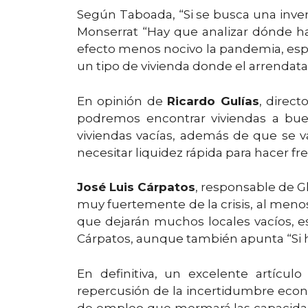
Según Taboada, “Si se busca una inver
Monserrat “Hay que analizar dónde h
efecto menos nocivo la pandemia, espe
un tipo de vivienda donde el arrendata
En opinión de
Ricardo Gulías
, direct
podremos encontrar viviendas a bue
viviendas vacías, además de que se v
necesitar liquidez rápida para hacer f
José Luis Cárpatos
, responsable de Gl
muy fuertemente de la crisis, al menos 
que dejarán muchos locales vacíos, es
Cárpatos, aunque también apunta “Si hu
En definitiva, un excelente artícul
repercusión de la incertidumbre econó
de empleo que mermará las capacidad