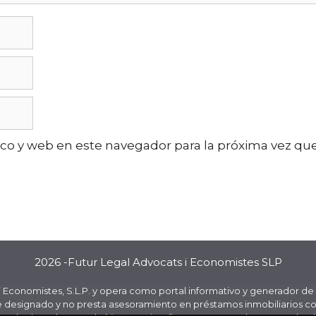
co y web en este navegador para la próxima vez qu
2026 -Futur Legal Advocats i Economistes SLP
Economistes, S.L.P. y opera como portal informativo y generador de 
e designado y no presta asesoramiento en préstamos inmobiliarios con