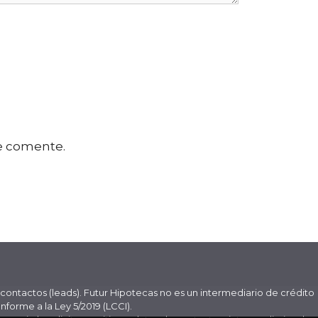
e comente.
contactos (leads). Futur Hipotecas no es un intermediario de crédito
forme a la Ley 5/2019 (LCCI).