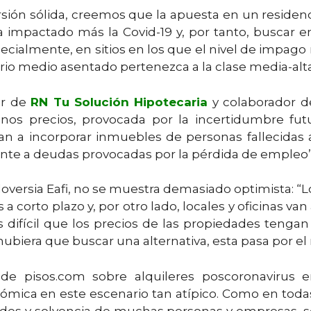
sión sólida, creemos que la apuesta en un residenci
a impactado más la Covid-19 y, por tanto, buscar
cialmente, en sitios en los que el nivel de impago
rio medio asentado pertenezca a la clase media-alta
or de
RN Tu Solución Hipotecaria
y colaborador 
nos precios, provocada por la incertidumbre f
an a incorporar inmuebles de personas fallecidas
rente a deudas provocadas por la pérdida de empleo”
oversia Eafi, no se muestra demasiado optimista: “Los
a corto plazo y, por otro lado, locales y oficinas v
 difícil que los precios de las propiedades tengan 
biera que buscar una alternativa, esta pasa por el
o de pisos.com sobre alquileres poscoronavirus
mica en este escenario tan atípico. Como en todas 
es y solvencia de muchas personas y empresas, so