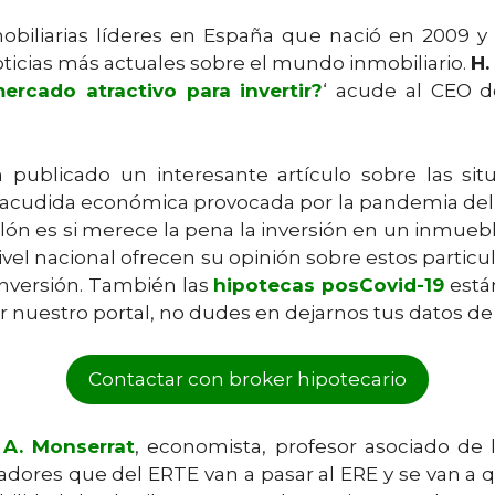
obiliarias líderes en España que nació en 2009
oticias más actuales sobre el mundo inmobiliario.
H.
ercado atractivo para invertir?
‘ acude al CEO 
publicado un interesante artículo sobre las si
sacudida económica provocada por la pandemia del
lón es si merece la pena la inversión en un inmueble
 nivel nacional ofrecen su opinión sobre estos par
inversión. También las
hipotecas posCovid-19
están
r nuestro portal, no dudes en dejarnos tus datos d
Contactar con broker hipotecario
 A. Monserrat
, economista, profesor asociado de
dores que del ERTE van a pasar al ERE y se van a q