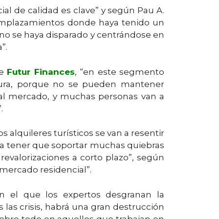
al de calidad es clave” y según Pau A.
 emplazamientos donde haya tenido un
 no se haya disparado y centrándose en
”.
de
Futur Finances
, “en este segmento
utura, porque no se pueden mantener
 al mercado, y muchas personas van a
.
 alquileres turísticos se van a resentir
an a tener que soportar muchas quiebras
revalorizaciones a corto plazo”, según
 mercado residencial”.
 en el que los expertos desgranan la
las crisis, habrá una gran destrucción
bre todo en aquellos que trabajan en