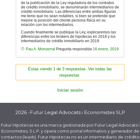
de la publicación de la Ley reguladora de los contratos
de crédito inmobiliario, se denominarán intermediarios de
crédito inmobiliario. Las diferencias entre ambas figuras
me temo que no sean notables, si bien se pretende que
mejore la posición del cliente persona física en su
relación con los intermediarios.
Cuando finalmente se publique la Ley, explicaremos las
diferencias entre los brokers de hipotecas en 2018 y los
intermediarios de crédito inmobiliario en 2019.
Pau A. Monserrat
Pregunta respondida
16 enero, 2019
Estas viendo 1 de 3 respuestas. Ver todas las
respuestas.
Iniciar sesión
2026 -Futur Legal Advocats i Economistes SLP
Futur Hipotecas es una marca gestionada por Futur Legal Advocats i
Economistes, S.L.P. y opera como portal informativo y generador de
contactos (leads). Futur Hipotecas no es un intermediario de crédito