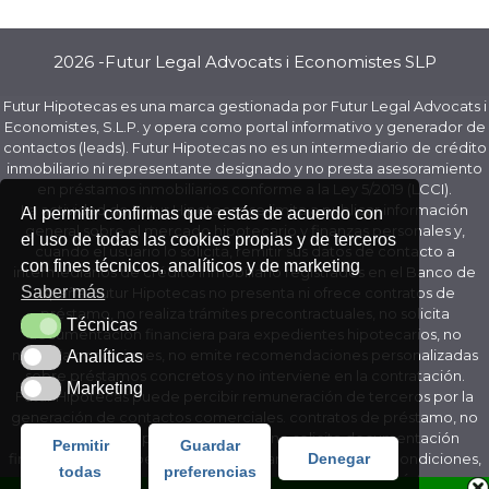
2026 -Futur Legal Advocats i Economistes SLP
Futur Hipotecas es una marca gestionada por Futur Legal Advocats i
Economistes, S.L.P. y opera como portal informativo y generador de
contactos (leads). Futur Hipotecas no es un intermediario de crédito
inmobiliario ni representante designado y no presta asesoramiento
en préstamos inmobiliarios conforme a la Ley 5/2019 (LCCI).
La actividad de Futur Hipotecas se limita a publicar información
Al permitir confirmas que estás de acuerdo con
general sobre el mercado hipotecario y finanzas personales y,
el uso de todas las cookies propias y de terceros
cuando el usuario lo solicita, remitir sus datos de contacto a
con fines técnicos, analíticos y de marketing
intermediarios de crédito inmobiliario registrados en el Banco de
Saber más
España. Futur Hipotecas no presenta ni ofrece contratos de
préstamo, no realiza trámites precontractuales, no solicita
Técnicas
Técnicas
documentación financiera para expedientes hipotecarios, no
negocia condiciones, no emite recomendaciones personalizadas
Analíticas
Analíticas
sobre préstamos concretos y no interviene en la contratación.
Marketing
Marketing
Futur Hipotecas puede percibir remuneración de terceros por la
generación de contactos comerciales. contratos de préstamo, no
realiza trámites precontractuales, no solicita documentación
Permitir
Guardar
financiera para expedientes hipotecarios, no negocia condiciones,
Denegar
todas
preferencias
no emite recomendaciones personalizadas sobre préstamos