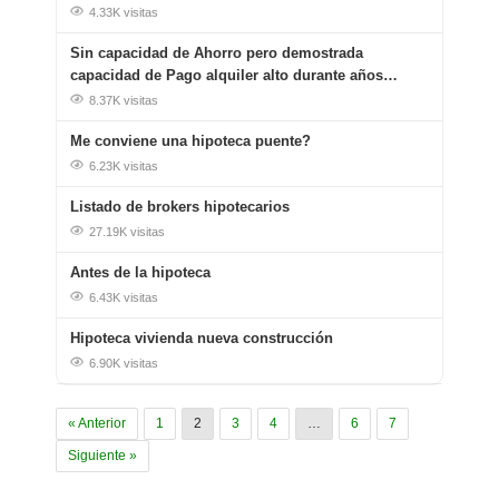
4.33K visitas
Sin capacidad de Ahorro pero demostrada
capacidad de Pago alquiler alto durante años…
8.37K visitas
Me conviene una hipoteca puente?
6.23K visitas
Listado de brokers hipotecarios
27.19K visitas
Antes de la hipoteca
6.43K visitas
Hipoteca vivienda nueva construcción
6.90K visitas
« Anterior
1
2
3
4
…
6
7
Siguiente »