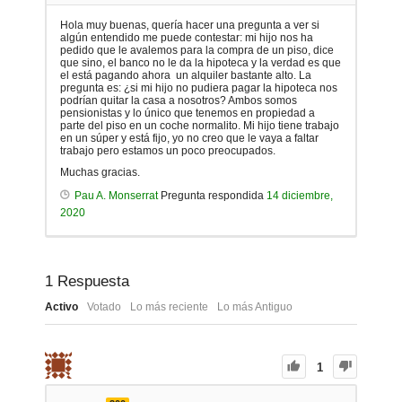
Hola muy buenas, quería hacer una pregunta a ver si
algún entendido me puede contestar: mi hijo nos ha
pedido que le avalemos para la compra de un piso, dice
que sino, el banco no le da la hipoteca y la verdad es que
el está pagando ahora un alquiler bastante alto. La
pregunta es: ¿si mi hijo no pudiera pagar la hipoteca nos
podrían quitar la casa a nosotros? Ambos somos
pensionistas y lo único que tenemos en propiedad a
parte del piso en un coche normalito. Mi hijo tiene trabajo
en un súper y está fijo, yo no creo que le vaya a faltar
trabajo pero estamos un poco preocupados.
Muchas gracias.
Pau A. Monserrat
Pregunta respondida
14 diciembre,
2020
1
Respuesta
Activo
Votado
Lo más reciente
Lo más Antiguo
1