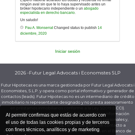
Espero haberte aclarado tus dudas y recuerda no firmar
ningún aval sin que te lo haya supervisado antes un
bróker hipotecario independiente o un
abogado
especialista en derecho bancario
.
Un saludo!
Pau A. Monserrat
Changed status to publish
14
diciembre, 2020
Iniciar sesión
2026 -Futur Legal Advocats i Economistes SLP
Futur Hipotecas es una marca gestionada por Futur Legal Advocats i
Economistes, S.L.P. y opera como portal informativo y generador de
contactos (leads). Futur Hipotecas no es un intermediario de crédito
inmobiliario ni representante designado y no presta asesoramiento
en préstamos inmobiliarios conforme a la Ley 5/2019 (LCCI).
La actividad de Futur Hipotecas se limita a publicar información
Al permitir confirmas que estás de acuerdo con
general sobre el mercado hipotecario y finanzas personales y,
el uso de todas las cookies propias y de terceros
cuando el usuario lo solicita, remitir sus datos de contacto a
con fines técnicos, analíticos y de marketing
intermediarios de crédito inmobiliario registrados en el Banco de