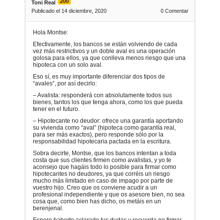
200
Toni Real
Publicado el 14 diciembre, 2020
0
Comentar
Hola Montse:
Efectivamente, los bancos se están volviendo de cada
vez más restrictivos y un doble aval es una operación
golosa para ellos, ya que conlleva menos riesgo que una
hipoteca con un solo aval.
Eso sí, es muy importante diferenciar dos tipos de
“avales”, por así decirlo:
– Avalista: responderá con absolutamente todos sus
bienes, tantos los que tenga ahora, como los que pueda
tener en el futuro.
– Hipotecante no deudor: ofrece una garantía aportando
su vivienda como “aval” (hipoteca como garantía real,
para ser más exactos), pero responde sólo por la
responsabilidad hipotecaria pactada en la escritura.
Sobra decirte, Montse, que los bancos intentan a toda
costa que sus clientes firmen como avalistas, y yo te
aconsejo que hagáis todo lo posible para firmar como
hipotecantes no deudores, ya que corréis un riesgo
mucho más limitado en caso de impago por parte de
vuestro hijo. Creo que os conviene acudir a un
profesional independiente y que os asesore bien, no sea
cosa que, como bien has dicho, os metáis en un
berenjenal.