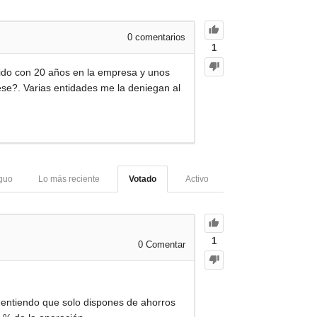
0
comentarios
1
nido con 20 años en la empresa y unos
se?. Varias entidades me la deniegan al
guo
Lo más reciente
Votado
Activo
1
0
Comentar
 entiendo que solo dispones de ahorros