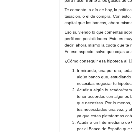
para hacer frente a los gastos de c
Te comento: a día de hoy, la políti
tasación, o el de compra. Con esto,
capital que los bancos, ahora mismo
Eso sí, viendo lo que comentas sobr
perfil con posibilidades. Esto es m
decir, ahora mismo la cuota que te
En ese aspecto, salvo que cojas un
¿Cómo conseguir esa hipoteca al 100
Ir mirando, una por una, tod
algún banco que, estudiando t
necesitas negociar tu hipotec
Acudir a algún buscador/tram
tener acuerdos con algunos ba
que necesitas. Por lo menos,
tus necesidades una vez, y el
ya que estas plataformas cobr
Acudir a un Intermediario de 
por el Banco de España que se