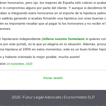
obran honorarios, pero ojo, los mejores de España sólo cobran si acab
ón ni compromiso alguno por parte del cliente. Y aunque si decidimos 
saber si integrando estos honorarios en el importe de la hipoteca sali
e saldrás ganando si acabas firmando una hipoteca con unas buenas c
én es importante resaltar que al pagar tú los honorarios y no recibir e
tereses.
r hipotecario independiente (
rellena nuestro formulario
si quieres co
 por este portal), es la que yo elegiría en tu situación. Además, proc
 una hipoteca al 100% en estos momentos, este es un buen bróker hipo
y haberte orientado lo mejor posible, mucha suerte!
blish
10 noviembre, 2020
Iniciar sesión
2026 -Futur Legal Advocats i Economistes SLP