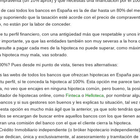
ompraventa (un 10% aprox) y que necesitas una financiación por el 100
ca de casi todos los bancos en España es la de dar hasta un 80% del men
 y suponiendo que la tasación esté acorde con el precio de compraven
, no están por la labor de conceder.
e tu perfil financiero, con una antigüedad más que respetable y unos 
uy importante, ya que las entidades también son muy severas a la hora 
 resulte a pagar cada mes de la hipoteca no puede superar, como máxi
a hipoteca muy mala, vas sobrado.
%? Pues desde mi punto de vista, tienes tres alternativas:
as las webs de todos los bancos que ofrezcan hipotecas en España para
u perfil, sí te conceda la hipoteca al 100%. Esta opción me parece tan
a, no veo que encajes en ninguna hipoteca común, pero bueno, la posib
itador de hipotecas online, como
Finteca
o
Helloteca
, por nombrar alg
ncos y si sus gestores son buenos y les explicas tu situación, tal vez
 esta opción es mucho más ágil que la anterior, ya que solo tendrás q
los se encargan de buscar entre aquellos bancos con los que tienen acu
an una comisión del banco con el que el cliente cierra la hipoteca.
Crédito Inmobiliario independiente (o bróker hipotecario independiente
 dedican, única y exclusivamente, al asesoramiento y tramitación de h