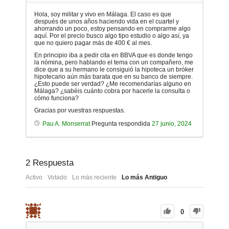
Hola, soy militar y vivo en Málaga. El caso es que
después de unos años haciendo vida en el cuartel y
ahorrando un poco, estoy pensando en comprarme algo
aquí. Por el precio busco algo tipo estudio o algo así, ya
que no quiero pagar más de 400 € al mes.
En principio iba a pedir cita en BBVA que es donde tengo
la nómina, pero hablando el tema con un compañero, me
dice que a su hermano le consiguió la hipoteca un bróker
hipotecario aún más barata que en su banco de siempre.
¿Esto puede ser verdad? ¿Me recomendarías alguno en
Málaga? ¿sabéis cuánto cobra por hacerle la consulta o
cómo funciona?
Gracias por vuestras respuestas.
Pau A. Monserrat
Pregunta respondida
27 junio, 2024
2
Respuesta
Activo
Votado
Lo más reciente
Lo más Antiguo
0