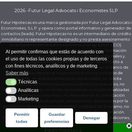
2026 -Futur Legal Advocats i Economistes SLP
Futur Hipotecas es una marca gestionada por Futur Legal Advocats i
Economistes, S.L.P. y opera como portal informativo y generador de
contactos (leads). Futur Hipotecas no es un intermediario de crédito
inmobiliario ni representante designado y no presta asesoramiento
en préstamos inmobiliarios conforme a la Ley 5/2019 (LCCI).
La actividad de Futur Hipotecas se limita a publicar información
Al permitir confirmas que estás de acuerdo con
general sobre el mercado hipotecario y finanzas personales y,
el uso de todas las cookies propias y de terceros
cuando el usuario lo solicita, remitir sus datos de contacto a
con fines técnicos, analíticos y de marketing
intermediarios de crédito inmobiliario registrados en el Banco de
Saber más
España. Futur Hipotecas no presenta ni ofrece contratos de
préstamo, no realiza trámites precontractuales, no solicita
Técnicas
Técnicas
documentación financiera para expedientes hipotecarios, no
negocia condiciones, no emite recomendaciones personalizadas
Analíticas
Analíticas
sobre préstamos concretos y no interviene en la contratación.
Marketing
Marketing
Futur Hipotecas puede percibir remuneración de terceros por la
generación de contactos comerciales. contratos de préstamo, no
realiza trámites precontractuales, no solicita documentación
Permitir
Guardar
financiera para expedientes hipotecarios, no negocia condiciones,
Denegar
todas
preferencias
no emite recomendaciones personalizadas sobre préstamos
concretos y no interviene en la contratación.
Pedir hipoteca