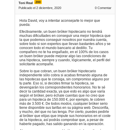
200
Toni Real
Publicado el 2 diciembre, 2020
0
Comentar
Hola David, voy a intentar aconsejarte lo mejor que
pueda:
Efectivamente, un buen bróker hipotecario no tendrá
muchas dificultades en conseguir una mejor hipoteca que
la que podemos conseguir nosotros por nuestra cuenta,
sobre todo si son expertos que llevan bastantes años y se
conocen todo el mundo bancario al dedillo. Tu
compañero no te ha engañado, en el 100% de los casos
un buen bróker puede mejorar algo las condiciones de
una hipoteca, siempre y cuando, lógicamente, el perfil del
solicitante acompañe.
Sobre lo que cobran, un buen bróker hipotecario
independiente sólo cobra si acabas firmando alguna de
las hipotecas que te consiga, sin compromiso alguno por
tu parte. Eso sí, si decides firmar la hipoteca, se
devengarán los correspondientes honorarios. No te sé
decir la cantidad exacta, ya que esto es algo que varía
según el bróker, pero échale cuentas que no creo que
para un hipoteca de 150.000 €, por ejemplo, te cobren
más de 3.500 €. De todos modos, cualquier bróker serio
tiene disponible sus tarifas en su página web. Desconfía,
y mucho, del que no las tenga. Por cierto, puedes pedirle
al bróker que elijas que impute sus honorarios en el coste
de la hipoteca, así podrás comprobar que, a pesar de
haberle pagado, has salido ganando en la operación.