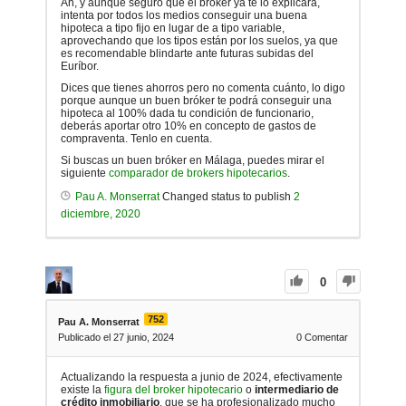
Ah, y aunque seguro que el bróker ya te lo explicará,
intenta por todos los medios conseguir una buena
hipoteca a tipo fijo en lugar de a tipo variable,
aprovechando que los tipos están por los suelos, ya que
es recomendable blindarte ante futuras subidas del
Euríbor.
Dices que tienes ahorros pero no comenta cuánto, lo digo
porque aunque un buen bróker te podrá conseguir una
hipoteca al 100% dada tu condición de funcionario,
deberás aportar otro 10% en concepto de gastos de
compraventa. Tenlo en cuenta.
Si buscas un buen bróker en Málaga, puedes mirar el
siguiente
comparador de brokers hipotecarios
.
Pau A. Monserrat
Changed status to publish
2
diciembre, 2020
0
752
Pau A. Monserrat
Publicado el 27 junio, 2024
0
Comentar
Actualizando la respuesta a junio de 2024, efectivamente
existe la
figura del broker hipotecario
o
intermediario de
crédito inmobiliario
, que se ha profesionalizado mucho